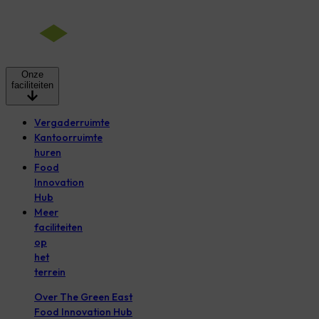
Onze
faciliteiten
Vergaderruimte
Kantoorruimte
huren
Food
Innovation
Hub
Meer
faciliteiten
op
het
terrein
Over The Green East
Food Innovation Hub